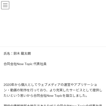
コ
ナ
合同会社Now Topic
ン
ビ
テ
ゲ
ン
ー
ツ
シ
代表者プロフィール
へ
ョ
ス
ン
キ
に
ッ
移
HOME
代表者プロフィール
プ
動
氏名：鈴木 龍太朗
合同会社Now Topic 代表社員
2020年から個人としてウェブメディアの運営やアプリケーショ
ン・動画の制作を行っており、より充実したサービスとして提供し
たいという思いから合同会社Now Topicを設立しました。
現役の情報学部大学生でありながら合同会社Now Topicの代表社員